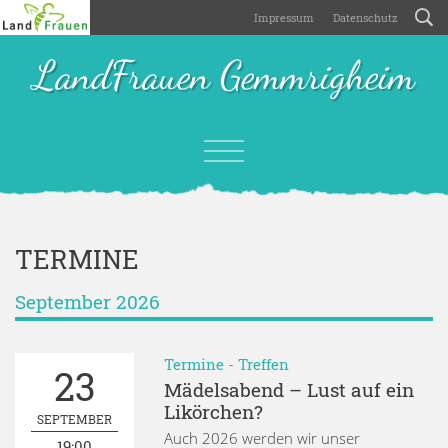
Impressum
Datenschutz
LandFrauen Gemmrigheim
TERMINE
September 2026
Termine
-
Treffen
23
Mädelsabend – Lust auf ein
Likörchen?
SEPTEMBER
Auch 2026 werden wir unser
19:00