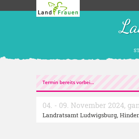
La
S
Termin bereits vorbei...
04. - 09. November 2024
,
gan
Landratsamt Ludwigsburg
, Hinde