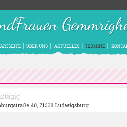
ndFrauen Gemmrigh
TARTSEITE
ÜBER UNS
AKTUELLES
TERMINE
KONTA
ztägig
nburgstraße 40, 71638 Ludwigsburg