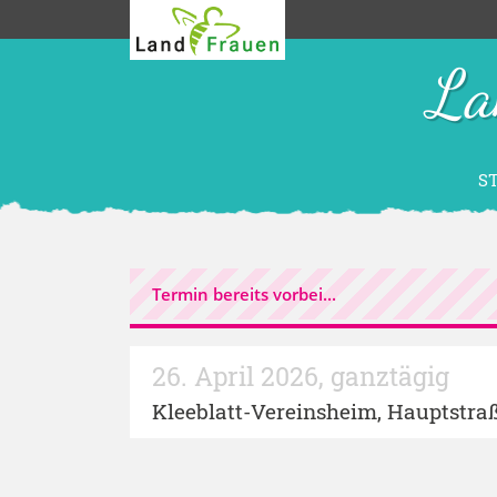
La
S
Termin bereits vorbei...
26. April 2026
,
ganztägig
Kleeblatt-Vereinsheim
, Hauptstra