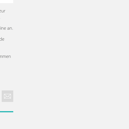
zur
.
ine an.
nde
kommen