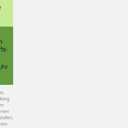
des
iberg
em
anten
tellen,
inem