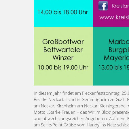
In diesem Jahr findet am Fleckenfestsonntag, 25
Bezirks Neckartal sind in Gemmrigheim zu Gast.
am Neckar, Kirchheim am Neckar, Kleiningershe
Motto „Starke Frauen – das Wir im Blick“ präsenti
und abwechslungsreichen Angeboten. Auf dem Pla
am Selfie-Point Grüße vom Handy ins Netz schicke