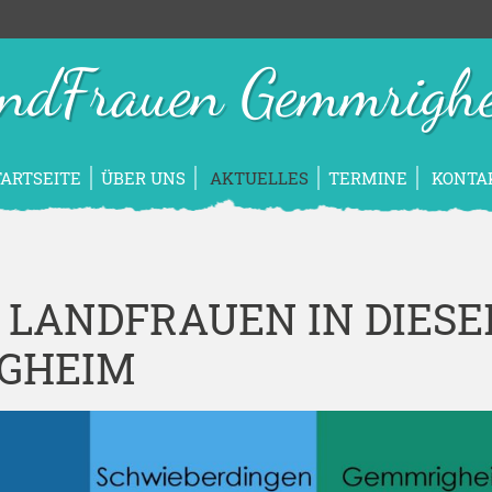
ndFrauen Gemmrigh
TARTSEITE
ÜBER UNS
AKTUELLES
TERMINE
KONTA
 LANDFRAUEN IN DIES
IGHEIM