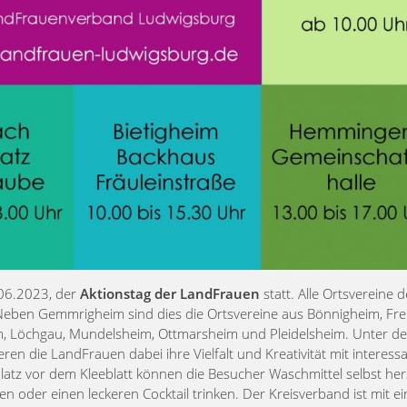
.06.2023, der
Aktionstag der LandFrauen
statt. Alle Ortsvereine 
 Neben Gemmrigheim sind dies die Ortsvereine aus Bönnigheim, Fre
im, Löchgau, Mundelsheim, Ottmarsheim und Pleidelsheim. Unter d
eren die LandFrauen dabei ihre Vielfalt und Kreativität mit interess
tz vor dem Kleeblatt können die Besucher Waschmittel selbst hers
n oder einen leckeren Cocktail trinken. Der Kreisverband ist mit e