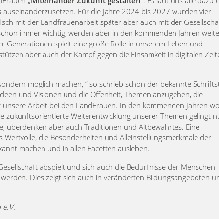
dFrauen „
Miteinander Zukunft gestalten
“. Es lädt uns alle dazu 
ns auseinanderzusetzen. Für die Jahre 2024 bis 2027 wurden vier
isch mit der Landfrauenarbeit später aber auch mit der Gesellscha
 schon immer wichtig, werden aber in den kommenden Jahren weite
 Generationen spielt eine große Rolle in unserem Leben und
ützen aber auch der Kampf gegen die Einsamkeit in digitalen Zeit
sondern möglich machen, “ so schrieb schon der bekannte Schriftst
Ideen und Visionen und die Offenheit, Themen anzugehen, die
r unsere Arbeit bei den LandFrauen. In den kommenden Jahren wo
e zukunftsorientierte Weiterentwicklung unserer Themen gelingt n
e, überdenken aber auch Traditionen und Altbewährtes. Eine
s Wertvolle, die Besonderheiten und Alleinstellungsmerkmale der
kannt machen und in allen Facetten ausleben.
Gesellschaft abspielt und sich auch die Bedürfnisse der Menschen
 werden. Dies zeigt sich auch in veränderten Bildungsangeboten u
 e.V.