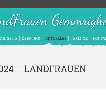
ndFrauen Gemmrigh
TARTSEITE
ÜBER UNS
AKTUELLES
TERMINE
KONTA
024 – LANDFRAUEN