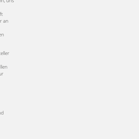
ein, uns
ft
r an
en
eller
llen
ur
nd