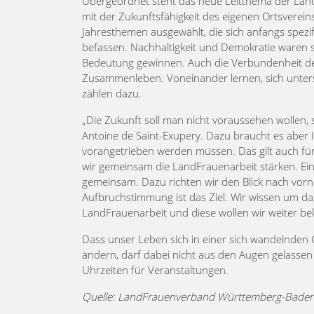
Übergeordnet steht das neue Leitthema der Lan
mit der Zukunftsfähigkeit des eigenen Ortsverei
Jahresthemen ausgewählt, die sich anfangs spezif
befassen. Nachhaltigkeit und Demokratie waren
Bedeutung gewinnen. Auch die Verbundenheit der
Zusammenleben. Voneinander lernen, sich unterst
zählen dazu.
„Die Zukunft soll man nicht voraussehen wollen, 
Antoine de Saint-Exupery. Dazu braucht es aber 
vorangetrieben werden müssen. Das gilt auch fü
wir gemeinsam die LandFrauenarbeit stärken. Ein
gemeinsam. Dazu richten wir den Blick nach vorn
Aufbruchstimmung ist das Ziel. Wir wissen um da
LandFrauenarbeit und diese wollen wir weiter be
Dass unser Leben sich in einer sich wandelnden 
ändern, darf dabei nicht aus den Augen gelassen
Uhrzeiten für Veranstaltungen.
Quelle: LandFrauenverband Württemberg-Baden