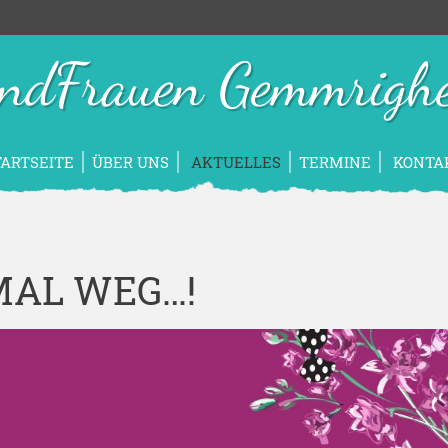
ndFrauen Gemmrigh
TARTSEITE
ÜBER UNS
AKTUELLES
TERMINE
KONTA
MAL WEG…!