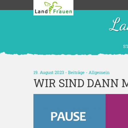
La
S
19. August 2023 -
Beiträge
-
Allgemein
WIR SIND DANN 