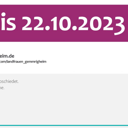
bschiedet.
he.