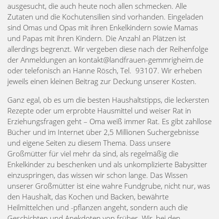
ausgesucht, die auch heute noch allen schmecken. Alle
Zutaten und die Kochutensilien sind vorhanden. Eingeladen
sind Omas und Opas mit ihren Enkelkindern sowie Mamas
und Papas mit ihren Kindern. Die Anzahl an Plätzen ist
allerdings begrenzt. Wir vergeben diese nach der Reihenfolge
der Anmeldungen an kontakt@landfrauen-gemmrigheim.de
oder telefonisch an Hanne Rösch, Tel. 93107. Wir erheben
jeweils einen kleinen Beitrag zur Deckung unserer Kosten.
Ganz egal, ob es um die besten Haushaltstipps, die leckersten
Rezepte oder um erprobte Hausmittel und weiser Rat in
Erziehungsfragen geht – Oma weiß immer Rat. Es gibt zahllose
Bücher und im Internet über 2,5 Millionen Suchergebnisse
und eigene Seiten zu diesem Thema. Dass unsere
Großmütter für viel mehr da sind, als regelmäßig die
Enkelkinder zu beschenken und als unkomplizierte Babysitter
einzuspringen, das wissen wir schon lange. Das Wissen
unserer Großmütter ist eine wahre Fundgrube, nicht nur, was
den Haushalt, das Kochen und Backen, bewährte
Heilmittelchen und -pflanzen angeht, sondern auch die
Geschichten und Anekdoten von früher. Wir, bei den